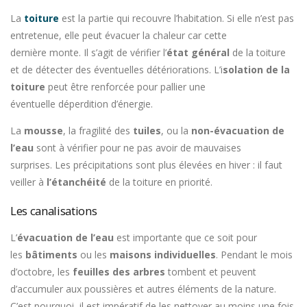
La
toiture
est la partie qui recouvre l’habitation. Si elle n’est pas
entretenue, elle peut évacuer la chaleur car cette
dernière monte. Il s’agit de vérifier l’
état général
de la toiture
et de détecter des éventuelles détériorations. L’i
solation de la
toiture
peut être renforcée pour pallier une
éventuelle déperdition d’énergie.
La
mousse
, la fragilité des
tuiles
, ou la
non-évacuation de
l’eau
sont à vérifier pour ne pas avoir de mauvaises
surprises. Les précipitations sont plus élevées en hiver : il faut
veiller à
l’étanchéité
de la toiture en priorité.
Les canalisations
L’
évacuation de l’eau
est importante que ce soit pour
les
bâtiments
ou les
maisons individuelles
. Pendant le mois
d’octobre, les
feuilles des arbres
tombent et peuvent
d’accumuler aux poussières et autres éléments de la nature.
C’est pourquoi, il est impératif de les nettoyer au moins une fois